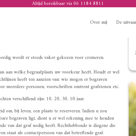
Altijd bereikbaar via 06 1184 8811
Over mij
De uitvaa
oordig wordt er steeds vaker gekozen voor cremeren.
an aan welke begraafplaats uw voorkeur heeft. Houdt er wel
ichtlijnen heeft ten aanzien van: wie mogen er begraven
oor meerdere personen, voorschriften omtrent grafstenen etc.
ten verschillend zijn: 10, 20, 30, 50 jaar.
 om, bij leven, een plaats te reserveren. Indien u zou
rbare begraven ligt, dient u er wel rekening mee te houden
nde van dat graf nodig heeft. Rechthebbende is diegene die
ven staat als contactpersoon van dat betreffende graf.