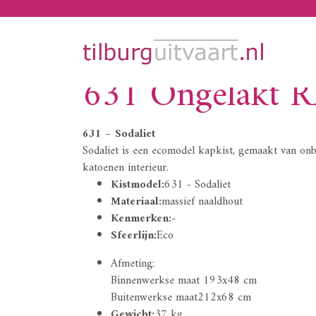
631 Ongelakt 
631 – Sodaliet
Sodaliet is een ecomodel kapkist, gemaakt van o
katoenen interieur.
Kistmodel:
631 - Sodaliet
Materiaal:
massief naaldhout
Kenmerken:
-
Sfeerlijn:
Eco
Afmeting:
Binnenwerkse maat 193x48 cm
Buitenwerkse maat212x68 cm
Gewicht:
37 kg