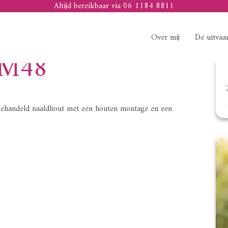
Altijd bereikbaar via 06 1184 8811
Over mij
De uitvaa
RM48
nbehandeld naaldhout met een houten montage en een