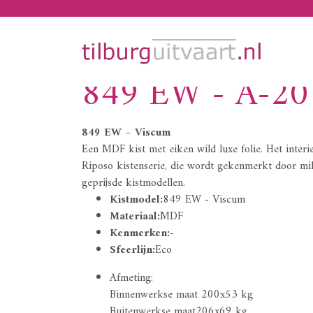
849 EW - A-20
849 EW – Viscum
Een MDF kist met eiken wild luxe folie. Het interi
Riposo kistenserie, die wordt gekenmerkt door mi
geprijsde kistmodellen.
Kistmodel:
849 EW - Viscum
Materiaal:
MDF
Kenmerken:
-
Sfeerlijn:
Eco
Afmeting:
Binnenwerkse maat 200x53 kg
Buitenwerkse maat206x69 kg