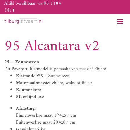
Altijd bereikbaar via 06 1184
8811
95 Alcantara v2
95 – Zonnesteen
Dit Pavarotti kistmodel is gemaakt van massief Ebiara.
Kistmodel:
95 - Zonnesteen
Materiaal:
massief ebiara, walnoot fineer
Kenmerken:
-
Sfeerlijn:
Luxe
Afmeting:
Binnenwerkse maat 194x57 cm
Buitenwerkse maat 204x67 cm
Gewicht:
76 kg